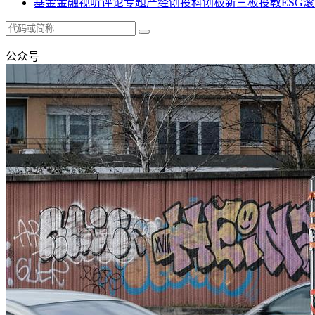
基金
金融
视听
评论
专题
产经
创投
科创板
新三板
投教
ESG
滚
公众号