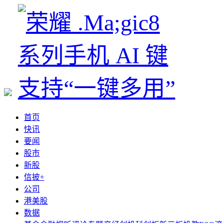
首页
快讯
要闻
股市
新股
信披+
公司
港美股
数据