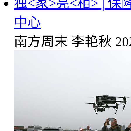
独<家>亮<相> |
中心
南方周末
李艳秋
20