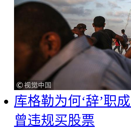
库格勒为何‘辞’职
曾违规买股票